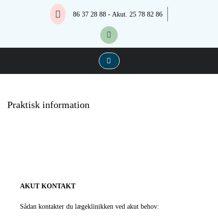
Skip
Lægerne Ulrich & Stork
Lægerne Ulrich & Stork
86 37 28 88 - Akut. 25 78 82 86
to
content
Praktisk information
AKUT KONTAKT
Sådan kontakter du lægeklinikken ved akut behov: