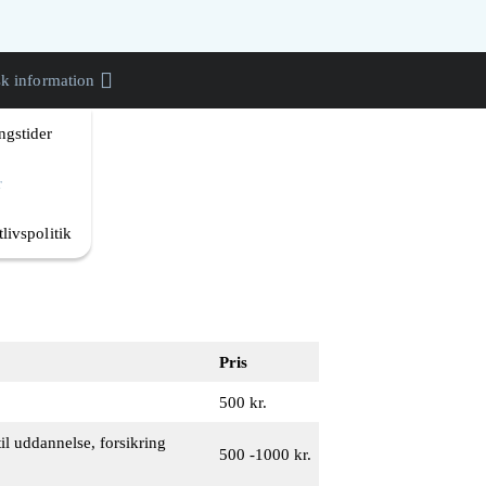
sk information
ngstider
r
tlivspolitik
Pris
500 kr.
il uddannelse, forsikring
500 -1000 kr.