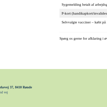
Sygemelding betalt af arbejds
P-kort (handikapkort/invalidesk
Selvvalgte vacciner – købt på
Spørg os gerne for afklaring i ø
rkevej 37, 8410 Rønde
nd vej