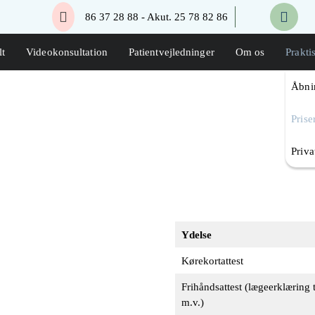
86 37 28 88 - Akut. 25 78 82 86
Lægerne Ulrich & Stork
Lægerne Ulrich & Stork
lt
Videokonsultation
Patientvejledninger
Om os
Prakti
Åbni
Prise
Priva
Ydelse
Kørekortattest
Frihåndsattest (lægeerklæring t
m.v.)