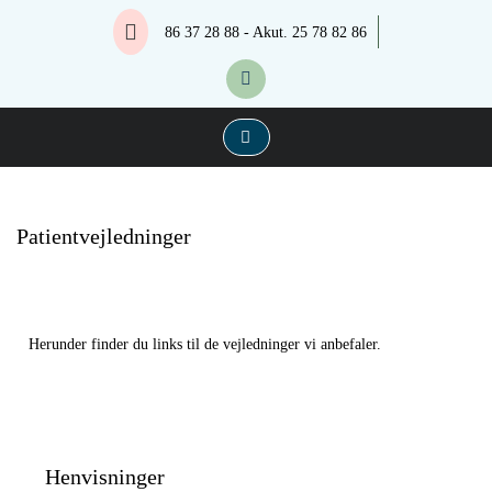
Skip
Lægerne Ulrich & Stork
Lægerne Ulrich & Stork
86 37 28 88 - Akut. 25 78 82 86
to
content
Patientvejledninger
Herunder finder du links til de vejledninger vi anbefaler.
Henvisninger